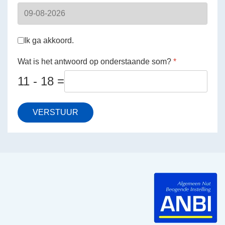
Voorwaarden
*
Ik ga akkoord.
Wat is het antwoord op onderstaande som?
*
11 - 18 =
VERSTUUR